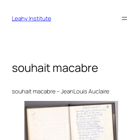
Skip
to
Leahy Institute
content
souhait macabre
souhait macabre – JeanLouis Auclaire